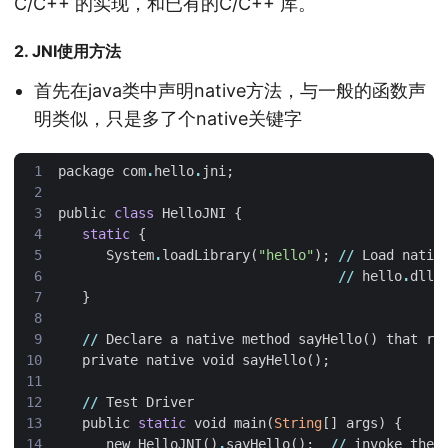
C/C++ 的实现，和已有的C/C++ 库。
2. JNI使用方法
首先在java类中声明native方法，与一般的函数声
明类似，只是多了个native关键字
package
com
.
hello
.
jni
;
public
class
HelloJNI
{
static
{
System
.
loadLibrary
(
"hello"
);
//
Load
nativ
//
hello
.
dll
}
//
Declare
a
native
method
sayHello
()
that
re
private
native
void
sayHello
();
//
Test
Driver
public
static
void
main
(
String
[]
args
)
{
new
HelloJNI
()
.
sayHello
();
//
invoke
the