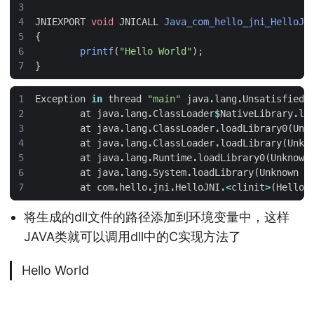
JNIEXPORT
void
JNICALL
Java_com_hello_jni_HelloJN
{
printf
(
"Hello World"
);
}
Exception
in
thread
"main"
java
.
lang
.
UnsatisfiedL
at
java
.
lang
.
ClassLoader
$
NativeLibrary
.
lo
at
java
.
lang
.
ClassLoader
.
loadLibrary0
(
Unk
at
java
.
lang
.
ClassLoader
.
loadLibrary
(
Unkn
at
java
.
lang
.
Runtime
.
loadLibrary0
(
Unknown
at
java
.
lang
.
System
.
loadLibrary
(
Unknown
S
at
com
.
hello
.
jni
.
HelloJNI
.<
clinit
>
(
HelloJ
将生成的dll文件的路径添加到环境变量中，这样
JAVA类就可以调用dll中的C实现方法了
Hello World