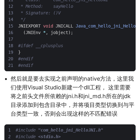
 */
JNIEXPORT
void
JNICALL
Java_com_hello_jni_HelloJ
(
JNIEnv
*
,
jobject
);
}
#endif
然后就是要去实现之前声明的native方法，这里我
们使用Visual Studio新建一个dll工程， 这里需要
将之前头文件所依赖的jni.h和jni_md.h所在的jdk
目录添加到包含目录中，并将项目类型切换到与平
台类型一致，否则会出现这样的不匹配错误
#include
"com_hello_jni_HelloJNI.h"
#include
<stdio.h>