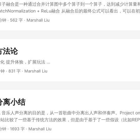
算子融合是一种通过合并计算图中多个算子到一个算子，达到减少计算量
 BatchNormalization + ReLu融合 从融合后的最终公式可以看出，可
阶段BN的均值和方差是常量）更新Conv层的weights和bias参数，
分钟 · 562 字 · Marshall Liu
的操作，既减少了内存访问，也减少了计算量 ...
方法论
 提升体验，扩展玩法 ...
钟 · 831 字 · Marshall Liu
分离小结
乐人声分离的目的是，从一首歌曲中分离出人声和伴奏声。Project on Mus
n这个网站比较了一些基于传统方法的效果，但是由于基于了一些假设（比如RE
，这些算法在实际测试过程中效果都差强人意。随着深度学习的流行，音
分钟 · 1693 字 · Marshall Liu
度学习的方法所占领。在SiSEC MUS上可以看到效果比较好的都是基于