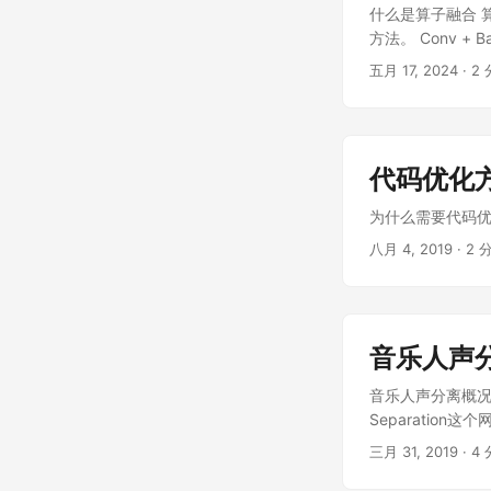
什么是算子融合 
方法。 Conv +
的均值和方差（推理
五月 17, 2024
· 2 
当少了一个BN层
代码优化
为什么需要代码优化
八月 4, 2019
· 2 分
音乐人声
音乐人声分离概况 音
Separatio
周期重复信号）
三月 31, 2019
· 4 
域也开始被基于深