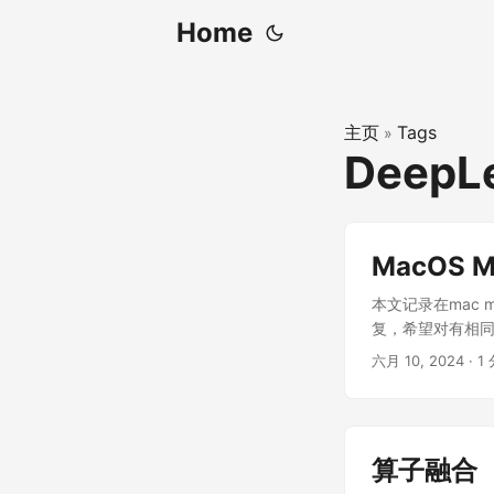
Home
主页
Tags
»
DeepL
MacOS M
本文记录在mac m
复，希望对有相同
六月 10, 2024
· 1 
算子融合