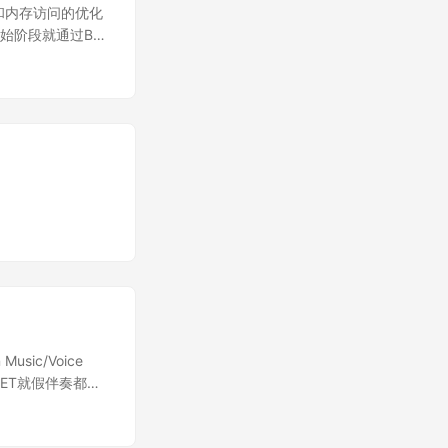
和内存访问的优化
以在初始阶段就通过BN
这样融合后的算子相
ic/Voice
PET就假伴奏都是
乐人声分离这个领
深度学习的方法。