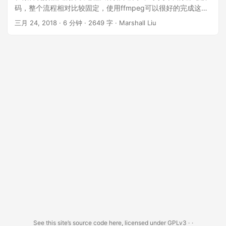
码，整个流程相对比较固定，使用ffmpeg可以很好的完成这部
分的开发。对其中的帧数据处理（包括音频和视频数据）则相
三月 24, 2018
· 6 分钟 · 2649 字 · Marshall Liu
对要多样化一些，比如对视频做尺寸变换，进行音频音量均
衡，直播中的美颜处理，多路流合成等等，这些都是属于流程
中的帧数据处理。今天要介绍FFmpeg中的AVFilter模块进行帧
数据处理的开发，AVFilter模块对帧数据处理进行了很好的抽
象。AVFilter中的filter graph（滤波器图）概念非常适合帧数据
处理中的多级滤波处理，同时对滤波器的接口进行了规定，后
期添加一些自定义的滤波器也是很方便。网上关于AVFilter的介
绍大多是基于ffmpeg的命令使用，基于代码实现的很少，最近
项目中正好要使用到了AVFilter，写个小结，希望对有同样需求
的小伙伴有帮助。 ...
See this site’s source code
here
, licensed under GPLv3 ·
·