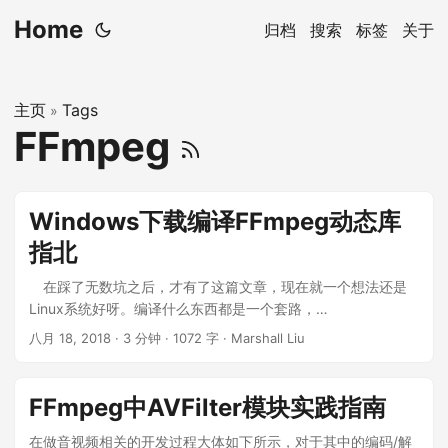
Home
归档
搜索
标签
关于
主页
Tags
»
FFmpeg
Windows下载编译FFmpeg动态库
指北
在踩了无数坑之后，才有了这篇文章，现在就一个想法还是
Linux系统好呀。编译什么东西都是一个套路，
configure/make/make install。之前不知道为什么那么程序员
八月 18, 2018
· 3 分钟 · 1072 字 · Marshall Liu
会推崇用mac做开发，编译的这个问题上Mac绝对完胜
Windows。 ...
FFmpeg中AVFilter模块实践指南
在做音视频相关的开发过程大体如下所示，对于其中的编码/解